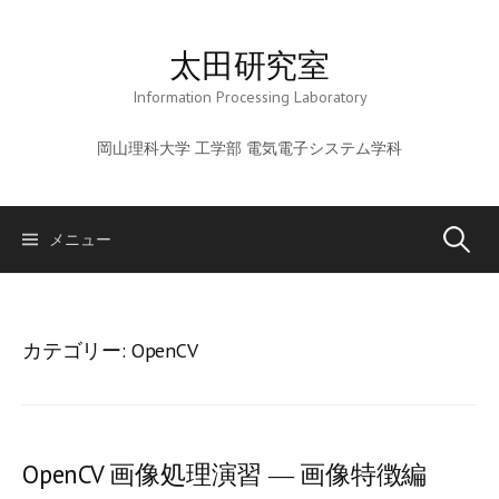
コ
ン
太田研究室
テ
ン
Information Processing Laboratory
ツ
岡山理科大学 工学部 電気電子システム学科
へ
ス
キ
ッ
メニュー
検
プ
索
カテゴリー: OpenCV
:
OpenCV 画像処理演習 ― 画像特徴編