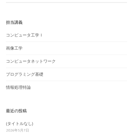
ナ
ビ
担当講義
ゲ
ー
コンピュータ工学Ｉ
シ
画像工学
ョ
コンピュータネットワーク
ン
プログラミング基礎
情報処理特論
最近の投稿
(タイトルなし)
2026年5月7日