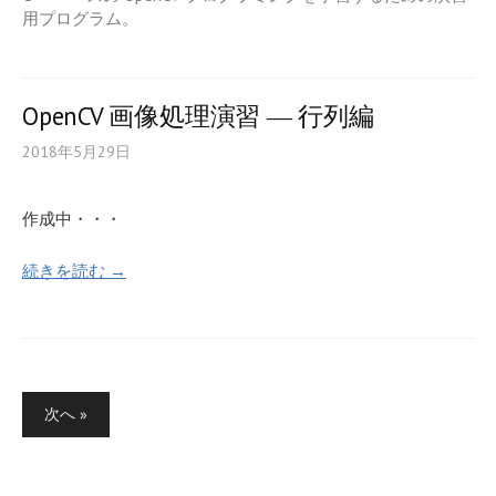
用プログラム。
OpenCV 画像処理演習 ― 行列編
2018年5月29日
作成中・・・
続きを読む →
次へ »
投
稿